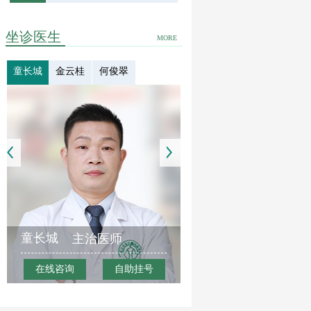
坐诊医生
MORE
童长城
金云桂
何俊翠
童长城
主治医师
在线咨询
自助挂号