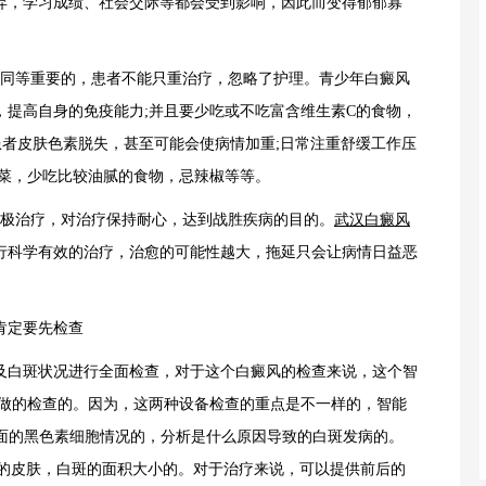
弃，学习成绩、社会交际等都会受到影响，因此而变得郁郁寡
同等重要的，患者不能只重治疗，忽略了护理。青少年白癜风
，提高自身的免疫能力;并且要少吃或不吃富含维生素C的食物，
患者皮肤色素脱失，甚至可能会使病情加重;日常注重舒缓工作压
多菜，少吃比较油腻的食物，忌辣椒等等。
极治疗，对治疗保持耐心，达到战胜疾病的目的。
武汉白癜风
行科学有效的治疗，治愈的可能性越大，拖延只会让病情日益恶
肯定要先检查
白斑状况进行全面检查，对于这个白癜风的检查来说，这个智
需要做的检查的。因为，这两种设备检查的重点是不一样的，智能
下面的黑色素细胞情况的，分析是什么原因导致的白斑发病的。
围的皮肤，白斑的面积大小的。对于治疗来说，可以提供前后的