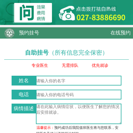
预约挂号
在线预约
自助挂号
（所有信息完全保密）
专业医生
无需排队
优先就诊
姓名
电话
病情描述
温馨提示：
预约成功后我院值班医生将与您联系，安