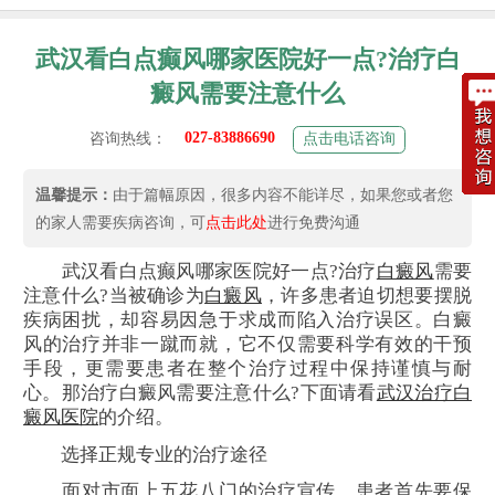
武汉看白点癫风哪家医院好一点?治疗白
癜风需要注意什么
027-83886690
咨询热线：
点击电话咨询
温馨提示：
由于篇幅原因，很多内容不能详尽，如果您或者您
的家人需要疾病咨询，可
点击此处
进行免费沟通
武汉看白点癫风哪家医院好一点?治疗
白癜风
需要
注意什么?当被确诊为
白癜风
，许多患者迫切想要摆脱
疾病困扰，却容易因急于求成而陷入治疗误区。白癜
风的治疗并非一蹴而就，它不仅需要科学有效的干预
手段，更需要患者在整个治疗过程中保持谨慎与耐
心。那治疗白癜风需要注意什么?下面请看
武汉治疗白
癜风医院
的介绍。
选择正规专业的治疗途径
面对市面上五花八门的治疗宣传，患者首先要保