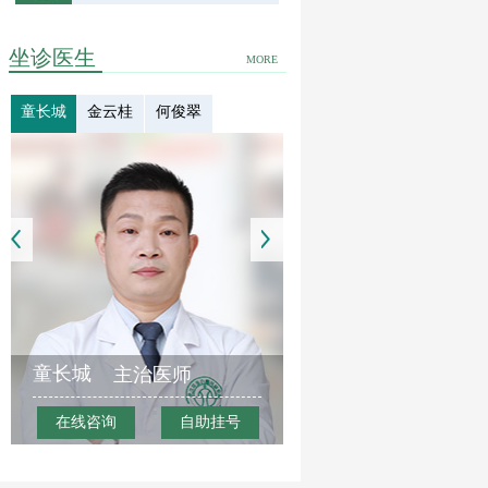
坐诊医生
MORE
童长城
金云桂
何俊翠
童长城
主治医师
在线咨询
自助挂号