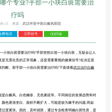
哪个专业?手部一小块白斑需要治
疗吗
06-13 来源：
武汉环亚中医白癜风医院
免费电话
立即挂号
QQ问诊
部一小块白斑需要治疗吗?手部突然出现一小块白斑，无疑会让人
竟是无需在意的正常现象，还是需要重视的健康信号?在决定是
慎判断。那手部一小块白斑需要治疗吗?下面请看
武汉治疗
白癜
是白癜风、白色糠疹、无色素痣等。不同病症的发展趋势和对
、颜色逐渐变白、面积不断扩大，可能是较为棘手的问题;而如
需过度紧张。因此，及时就医，通过专业检查明确白斑性质，是