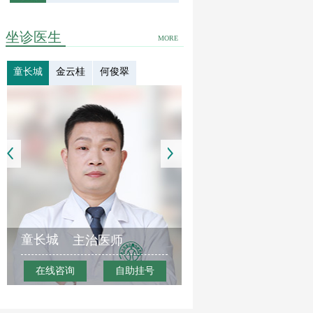
坐诊医生
MORE
童长城
金云桂
何俊翠
童长城
主治医师
在线咨询
自助挂号