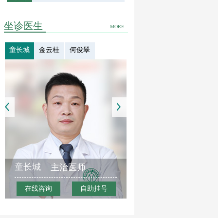
坐诊医生
MORE
童长城
金云桂
何俊翠
童长城
主治医师
在线咨询
自助挂号