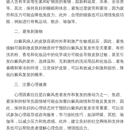
摄入含有丰富维生素和矿物质的食物，如新鲜蔬菜、水果、全谷类
等。其次，保持良好的睡眠和休息，避免过度疲劳和紧张，因为疲
劳和压力可能会降低免疫力。此外，合理的锻炼也可以增强免疫功
能，例如进行有氧运动、散步、瑜伽等。
二、避免刺激物
白癜风病人的皮肤容易对外界刺激产生敏感反应，因此，避免
接触可能刺激皮肤的物质对于预防白癜风反复发作至关重要。有些
洗衣粉、香皂和化妆品中的化学成分可能会导致皮肤过敏，甚至引
发白癜风的发作。选择温和、无刺激性的洗浴用品和化妆品，避免
暴晒和寒冷的环境，注意保护皮肤，可以有效减少刺激和损伤，降
低白癜风复发的概率。
三、注重心理健康
心理因素往往是白癜风患者发作和复发的推动力之一。焦虑、
紧张和抑郁等负面情绪可能会加重白癜风病情和导致反复发作。因
此，保持良好的心理状态对于预防白癜风的复发非常重要。可以尝
试参加心理疏导或咨询服务，学习放松技巧，如深呼吸、冥想、瑜
伽等，以减少压力和焦虑感。此外，建立良好的社交网络和支持体
系也可以帮助患者缓解心理负担，增强抵抗力。