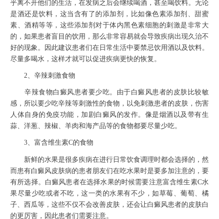
乎离不开他们的生活，在发病之后会继续喝酒，甚至喝饮料。无论
是酒还是饮料，这当含有了的添加剂，比如像色素添加剂、甜蜜
素、酒精等等，这些添加剂对于体内黑色素细胞的刺激是非常大
的，如果患者盲目的饮用，那么非常容易就会导致疾病出现久治不
好的现象。因此建议患者们在日常生活中要禁忌饮用酒以及饮料。
尽量多喝水，这样才就可以促进疾病更快的恢复。
2、辛辣刺激食物
辛辣食物白癜风患者要少吃。由于白癜风患者的皮肤比较敏
感，所以要少吃辛辣等刺激性的食物，以免刺激患者的皮肤，伤害
人体自身的免疫功能，加剧白癜风的发作。像是烟酒以及带有生
蒜、洋葱、辣椒、羊肉和海产品等的食物都要尽量少吃。
3、富含维生素C的食物
新鲜的水果是很多疾病在进行日常饮食调理时都会选择的，然
而患有白癜风皮肤病的患者朋友们在吃水果时是要多加注意的，要
有所选择。白癜风患者在选择水果的时候需要注意富含维生素C水
果尽量少吃或者不吃，这一类的水果有不少，如草莓、葡萄、橘
子、西瓜等，这些不仅不会改善皮肤，还会让白癜风患者的皮肤白
的更厉害，因此患者们需要注意。