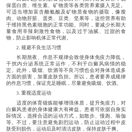
保蛋白质、维生素、矿物质等各类营养素摄入充足。
可适当增加富含酪氨酸及矿物质食物的摄取，像瘦
肉、动物肝脏、蛋类、豆类、坚果等，这些营养有助
于维持黑色素细胞的正常功能。同时，要减少长期大
量食用辛辣刺激性食物，以及过于油腻、过甜的食
物，防止影响机体正常代谢。
2. 规避不良生活习惯
长期熬夜、作息不规律会致使身体免疫力降低，
干扰内分泌系统正常运作，不利于白癜风病情的稳
定。此外，吸烟、饮酒等不良习惯也会对身体造成多
方面的损害，加重皮肤负担。所以，患者要养成规律
的作息习惯，保证充足睡眠，尽量避免吸烟、饮酒。
3. 重视适度运动
适度的体育锻炼能够增强体质，提升免疫力，对
白癜风患者的身体健康大有裨益。患者可依据自身实
际情况，选择合适的运动方式，如散步、慢跑、瑜伽
等。不过，要注意避免剧烈运动，防止运动过程中皮
肤受到损伤，运动后及时清洁皮肤，保持皮肤干爽。