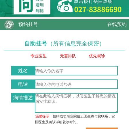
预约挂号
在线预约
自助挂号
（所有信息完全保密）
专业医生
无需排队
优先就诊
姓名
电话
病情描述
温馨提示：
预约成功后我院值班医生将与您联系，安
排医生及确认详细就诊时间。