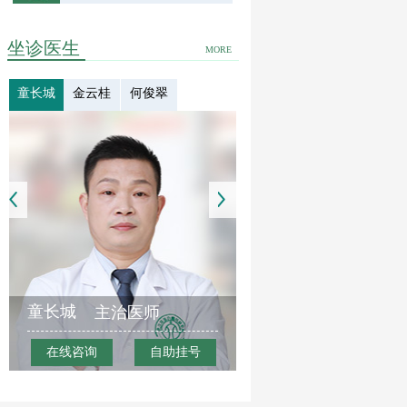
坐诊医生
MORE
童长城
金云桂
何俊翠
童长城
主治医师
在线咨询
自助挂号