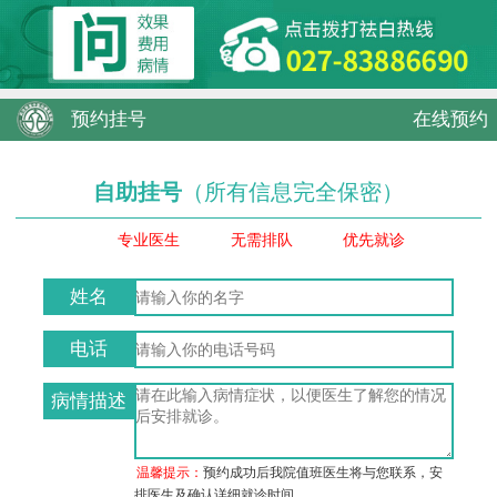
预约挂号
在线预约
自助挂号
（所有信息完全保密）
专业医生
无需排队
优先就诊
姓名
电话
病情描述
温馨提示：
预约成功后我院值班医生将与您联系，安
排医生及确认详细就诊时间。