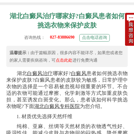
湖北白癜风治疗哪家好?白癜风患者如何
挑选衣物来保护皮肤
027-83886690
咨询热线：
点击电话咨询
温馨提示：
由于篇幅原因，很多内容不能详尽，如果您或者您
的家人需要疾病咨询，可
点击此处
进行免费沟通
湖北
白癜风
治疗
哪家好?
白癜风
患者如何挑选衣物
来保护皮肤?白癜风患者的皮肤较为敏感，日常护理中
衣物的选择是一个容易被忽视却很重要的环节。不合
适的衣物可能通过摩擦、化学刺激等方式加重皮肤负
担，甚至诱发白斑变化。那么，患者该如何科学挑选
衣物呢?下面
湖北白癜风专科医院
为您介绍。
1. 材质优先选择天然纤维
纯棉、亚麻、丝绸等天然材质的衣物透气性好、
吸湿性佳，能减少皮肤与衣物间的闷热感，降低摩擦