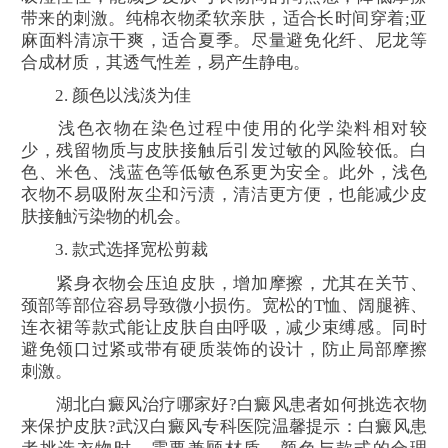
带来的刺激。纯棉衣物柔软亲肤，适合长时间穿着;亚
麻面料清凉干爽，适合夏季。尽量避免化纤、尼龙等
合成材质，其透气性差，易产生静电。
2. 颜色以浅淡为佳
浅色衣物在染色过程中使用的化学染料相对较
少，残留物质与皮肤接触后引发过敏的风险较低。白
色、米色、浅蓝色等低敏色系更为安全。此外，浅色
衣物不易吸附灰尘和污渍，清洁更方便，也能减少皮
肤接触污染物的机会。
3. 款式选择宽松剪裁
紧身衣物会压迫皮肤，增加摩擦，尤其在关节、
颈部等部位容易导致微小损伤。宽松的T恤、阔腿裤、
连衣裙等款式能让皮肤自由呼吸，减少束缚感。同时
避免领口过紧或带有硬质装饰的设计，防止局部摩擦
刺激。
湖北白癜风治疗哪家好?白癜风患者如何挑选衣物
来保护皮肤?武汉白癜风专科医院温馨提示：白癜风患