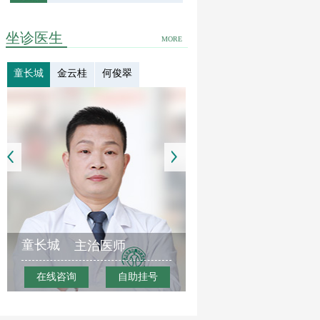
坐诊医生
MORE
童长城
金云桂
何俊翠
童长城
主治医师
在线咨询
自助挂号