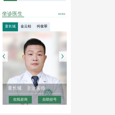
坐诊医生
MORE
童长城
金云桂
何俊翠
童长城
主治医师
在线咨询
自助挂号