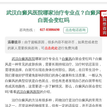
武汉白癜风医院哪家治疗专业点？白癜风
白斑会变红吗
027-83886690
咨询热线：
点击电话咨询
温馨提示：
由于篇幅原因，很多内容不能详尽，如果您或者您
的家人需要疾病咨询，可
点击此处
进行免费沟通
武汉
白癜风
医院
哪家治疗专业点？
白癜风
白斑会变红吗？白癜
风是一种常见的皮肤疾病，需要长期持续治疗。治疗时切忌盲目，
需谨慎选择。白斑可出现在身体任何部位。因此，在日常生活中，
我们要做好护理避免影响到我们的身心健康和生活质量。一般认为
白癜风的典型症状是白色斑点，但也有患者发现自己的白斑带有红
色或其他颜色，这需要进一步了解情况。那么，白癜风白斑会变红
吗?看看
武汉白癜风医院
的介绍。
治疗白癜风的方法有很多种，药物治疗是治疗白癜风的常用方
法之一。尽管这种药物很常见，但有一定的适应症，并不适合所有