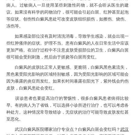
病人。过敏病人一旦使用某些刺激性药物，就不会听从医生的建
议。如果没有科学的药物治疗，很可能会引起白斑、红肿甚至起泡
等症状。创伤性白癜风患处可改变皮肤组织损伤，如擦伤、烧伤、
冻伤等。
如果感染部位没有及时清洗消毒，导致学生感染，就会出现一
些红肿瘙痒的症状。护理不当。患有白癜风的人在日常生活中应该
更加严格。在治疗过程中不注意皮肤受损部位的卫生，白癜风白斑
很可能会受到刺激，然后由于抓挠等白斑而变红。
白癜风的皮肤比正常人更敏感、更脆弱，白癜风黑色素流失，
黑色素受阳光影响的区域特别敏感，因为受阳光影响的区域可能会
因为暴露的炎症而发红。如果长时间暴露在阳光下，紫外线会灼伤
皮肤，白癜风患处会变红。
误诊患者也要提高治疗的警惕性，很多白癜风患者病得比较
早。有的病人为了省钱，可以选择小诊所进行治疗，也可以考虑各
种处方。这种情况常导致错诊，无症状的治疗可能导致皮肤发红甚
至恶化。
武汉白癜风医院哪家治疗专业点？白癜风白斑会变红吗？
武汉