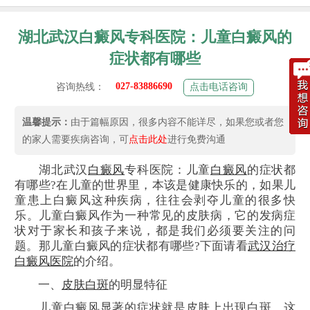
湖北武汉白癜风专科医院：儿童白癜风的
症状都有哪些
027-83886690
咨询热线：
点击电话咨询
温馨提示：
由于篇幅原因，很多内容不能详尽，如果您或者您
的家人需要疾病咨询，可
点击此处
进行免费沟通
湖北武汉
白癜风
专科医院：儿童
白癜风
的症状都
有哪些?在儿童的世界里，本该是健康快乐的，如果儿
童患上白癜风这种疾病，往往会剥夺儿童的很多快
乐。儿童白癜风作为一种常见的皮肤病，它的发病症
状对于家长和孩子来说，都是我们必须要关注的问
题。那儿童白癜风的症状都有哪些?下面请看
武汉治疗
白癜风医院
的介绍。
一、
皮肤白斑
的明显特征
儿童白癜风显著的症状就是皮肤上出现白斑。这