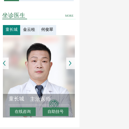
坐诊医生
MORE
童长城
金云桂
何俊翠
童长城
主治医师
在线咨询
自助挂号