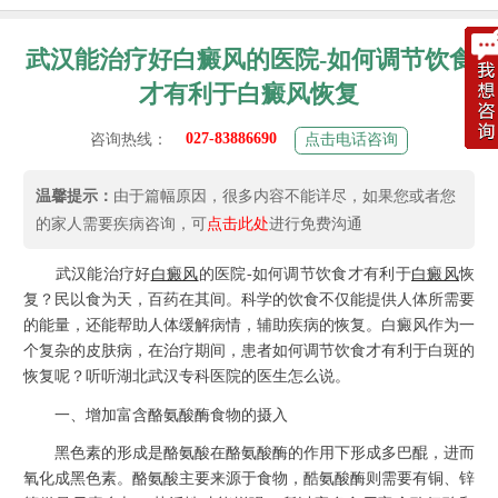
武汉能治疗好白癜风的医院-如何调节饮食
才有利于白癜风恢复
027-83886690
咨询热线：
点击电话咨询
温馨提示：
由于篇幅原因，很多内容不能详尽，如果您或者您
的家人需要疾病咨询，可
点击此处
进行免费沟通
武汉能治疗好
白癜风
的医院-如何调节饮食才有利于
白癜风
恢
复？民以食为天，百药在其间。科学的饮食不仅能提供人体所需要
的能量，还能帮助人体缓解病情，辅助疾病的恢复。白癜风作为一
个复杂的皮肤病，在治疗期间，患者如何调节饮食才有利于白斑的
恢复呢？听听湖北武汉专科医院的医生怎么说。
一、增加富含酪氨酸酶食物的摄入
黑色素的形成是酪氨酸在酪氨酸酶的作用下形成多巴醌，进而
氧化成黑色素。酪氨酸主要来源于食物，酷氨酸酶则需要有铜、锌