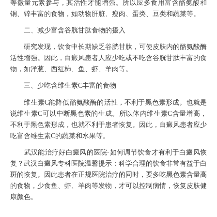
等微量元素参与，其活性才能增强。所以应多食用富含酪氨酸和
铜、锌丰富的食物，如动物肝脏、瘦肉、蛋类、豆类和蔬菜等。
二、减少富含谷胱甘肽食物的摄入
研究发现，饮食中长期缺乏谷胱甘肽，可使皮肤内的酪氨酸酶
活性增强。因此，白癜风患者人应少吃或不吃含谷胱甘肽丰富的食
物，如洋葱、西红柿、鱼、虾、羊肉等。
三、少吃含维生素C丰富的食物
维生素C能降低酪氨酸酶的活性，不利于黑色素形成。也就是
说维生素C可以中断黑色素的生成。所以体内维生素C含量增高，
不利于黑色素形成，也就不利于患者恢复。因此，白癜风患者应少
吃富含维生素C的蔬菜和水果等。
武汉能治疗好白癜风的医院-如何调节饮食才有利于白癜风恢
复？武汉白癜风专科医院温馨提示：科学合理的饮食非常有益于白
斑的恢复。因此患者在正规医院治疗的同时，要多吃黑色素含量高
的食物，少食鱼、虾、羊肉等发物，才可以控制病情，恢复皮肤健
康颜色。