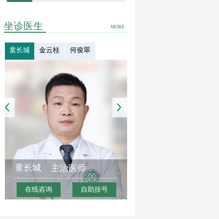
坐诊医生
MORE
童长城
金云桂
何俊翠
童长城
主治医师
在线咨询
自助挂号