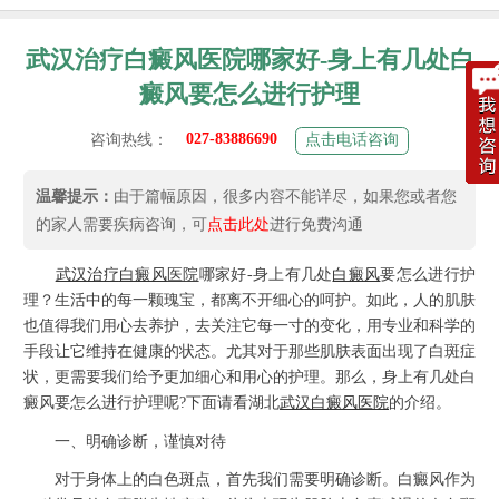
武汉治疗白癜风医院哪家好-身上有几处白
癜风要怎么进行护理
027-83886690
咨询热线：
点击电话咨询
温馨提示：
由于篇幅原因，很多内容不能详尽，如果您或者您
的家人需要疾病咨询，可
点击此处
进行免费沟通
武汉治疗
白癜风
医院
哪家好-身上有几处
白癜风
要怎么进行护
理？生活中的每一颗瑰宝，都离不开细心的呵护。如此，人的肌肤
也值得我们用心去养护，去关注它每一寸的变化，用专业和科学的
手段让它维持在健康的状态。尤其对于那些肌肤表面出现了白斑症
状，更需要我们给予更加细心和用心的护理。那么，身上有几处白
癜风要怎么进行护理呢?下面请看湖北
武汉白癜风医院
的介绍。
一、明确诊断，谨慎对待
对于身体上的白色斑点，首先我们需要明确诊断。白癜风作为