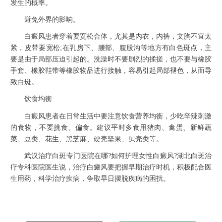
发生的概率。
避免外界的影响。
白癜风患者穿着要宽松合体，尤其是内衣，内裤，文胸不宜太
紧，皮带要宽松;在乳房下、腰部、腹股沟等地方有白色斑点，主
要是由于局部压迫引起的。洗澡时不要剧烈的揉搓，也不要与橡胶
手套、橡胶鞋带等橡胶物品进行接触，容易引起局部褪色，从而导
致白斑。
饮食均衡
白癜风患者在日常生活中要注意饮食营养均衡，少吃辛辣刺激
的食物，不要挑食、偏食。建议平时多食用猪肉、禽蛋、新鲜蔬
菜、豆类、花生、黑芝麻、硬壳坚果、贝壳类等。
武汉治疗白斑专门医院在哪?如何护理女性白癜风?湖北白斑治
疗专科医院医生说，治疗白癜风要把握早期治疗时机，积极配合医
生用药，科学治疗疾病，争取早日摆脱疾病的困扰。