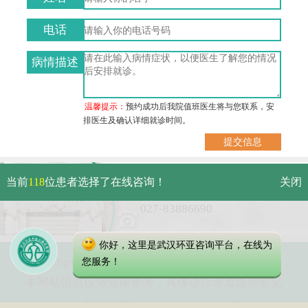
电话
病情描述
温馨提示：
预约成功后我院值班医生将与您联系，安
排医生及确认详细就诊时间。
武汉市硚口区解放大道479号
当前
118
位患者选择了在线咨询！
关闭
免费电话：
027-83886690
你好，这里是武汉环亚咨询平台，在线为
Copyright 2023 武汉环亚中医白癜风医院
您服务！
本网站信息仅做健康参考，具体诊疗请遵医师意见
鄂公网安备 42010402000616号