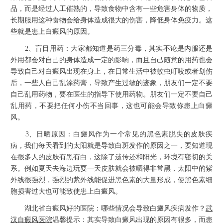
品，而是经过人工催熟的，导致食物中含有一些危害身体的物质，
长期服用这种食物会给身体造成很大的伤害，降低身体免疫力。这
些就是患上白癜风的原因。
2、盲目用药：大家都知道是药三分毒，其实不论是内服还是
外用都会对自己的身体造成一定的影响，而且自己随意的用药也会
导致自己对白癜风出现在身上，在日常生活中被蚊虫叮咬或者划伤
后，一些人自己乱涂药膏，导致产生过敏的迹象，朋友们一定不要
自己乱用药物，要在医生的指导下使用药物。朋友们一定不要自己
乱用药，不要把任何小伤不当回事，这也可能会导致你患上白癜
风。
3、日晒原因：白癜风作为一个常见的黑色素脱失的皮肤疾
病，我们每天看到的太阳就是导致白斑发作的原因之一，要知道现
在很多人的皮肤有黑有白，这除了遗传还和阳光，环境有密切的关
系。例如夏天去海边玩耍一天皮肤就会被晒得非常黑，太阳中的紫
外线很强烈，强烈的紫外线能促进黑色素的大量形成，使黑色素细
胞损害过大也可能致使患上白癜风。
湖北省白癜风好的医院：哪些情况会导致白癜风疾病发作？
武
汉白癜风医院
温馨提示：其实导致白癜风出现的原因有很多，而患