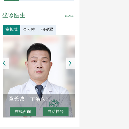
坐诊医生
MORE
童长城
金云桂
何俊翠
童长城
主治医师
在线咨询
自助挂号