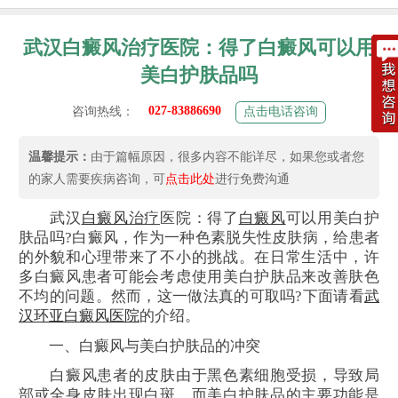
武汉白癜风治疗医院：得了白癜风可以用
美白护肤品吗
027-83886690
咨询热线：
点击电话咨询
温馨提示：
由于篇幅原因，很多内容不能详尽，如果您或者您
的家人需要疾病咨询，可
点击此处
进行免费沟通
武汉
白癜风
治疗
医院：得了
白癜风
可以用美白护
肤品吗?白癜风，作为一种色素脱失性皮肤病，给患者
的外貌和心理带来了不小的挑战。在日常生活中，许
多白癜风患者可能会考虑使用美白护肤品来改善肤色
不均的问题。然而，这一做法真的可取吗?下面请看
武
汉环亚白癜风医院
的介绍。
一、白癜风与美白护肤品的冲突
白癜风患者的皮肤由于黑色素细胞受损，导致局
部或全身皮肤出现白斑。而美白护肤品的主要功能是