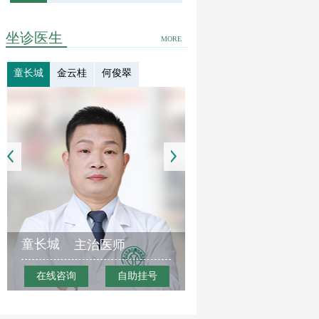
坐诊医生
MORE
童长城
金云桂
何俊翠
童长城
主治医师
在线咨询
自助挂号