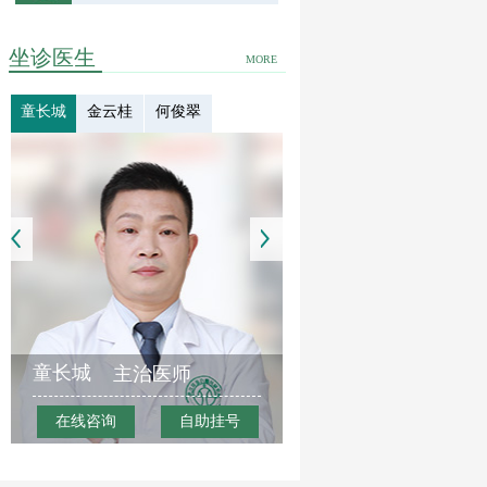
坐诊医生
MORE
童长城
金云桂
何俊翠
童长城
主治医师
在线咨询
自助挂号