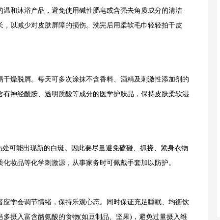
温和沐浴产品，避免使用碱性肥皂或含强去角质成分的清洁
长，以减少对皮肤屏障的损伤。洗完后用柔软毛巾轻轻拍干皮
。
干燥脱屑。每天可多次涂抹不含香料、酒精及刺激性添加剂的
含有神经酰胺、透明质酸等成分的医学护肤品，保持皮肤柔软湿
处可能出现新的白斑。因此要尽量避免磕碰、抓挠、紧身衣物
质化妆品等化学刺激源，从事家务时可佩戴手套加以防护。
应学会调节情绪，保持乐观心态。同时保证充足睡眠、均衡饮
多摄入富含酪氨酸的食物(如豆制品、坚果)，避免过量摄入维