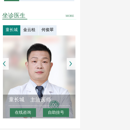
坐诊医生
MORE
童长城
金云桂
何俊翠
童长城
主治医师
在线咨询
自助挂号