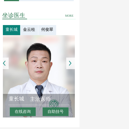
坐诊医生
MORE
童长城
金云桂
何俊翠
童长城
主治医师
在线咨询
自助挂号