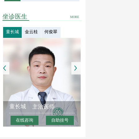
坐诊医生
MORE
童长城
金云桂
何俊翠
童长城
主治医师
在线咨询
自助挂号