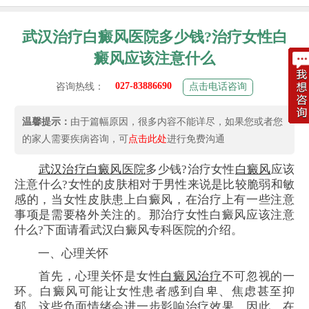
武汉治疗白癜风医院多少钱?治疗女性白
癜风应该注意什么
027-83886690
咨询热线：
点击电话咨询
温馨提示：
由于篇幅原因，很多内容不能详尽，如果您或者您
的家人需要疾病咨询，可
点击此处
进行免费沟通
武汉治疗
白癜风
医院
多少钱?治疗女性
白癜风
应该
注意什么?女性的皮肤相对于男性来说是比较脆弱和敏
感的，当女性皮肤患上白癜风，在治疗上有一些注意
事项是需要格外关注的。那治疗女性白癜风应该注意
什么?下面请看武汉白癜风专科医院的介绍。
一、心理关怀
首先，心理关怀是女性
白癜风治疗
不可忽视的一
环。白癜风可能让女性患者感到自卑、焦虑甚至抑
郁，这些负面情绪会进一步影响治疗效果。因此，在