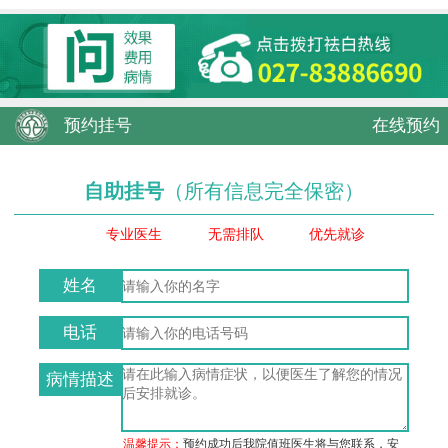
预约挂号
在线预约
自助挂号
（所有信息完全保密）
专业医生
无需排队
优先就诊
姓名
电话
病情描述
温馨提示：
预约成功后我院值班医生将与您联系，安