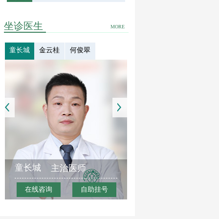
坐诊医生
MORE
童长城
金云桂
何俊翠
童长城
主治医师
在线咨询
自助挂号