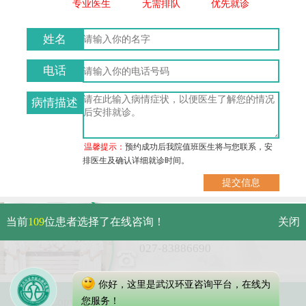
专业医生
无需排队
优先就诊
姓名
电话
病情描述
温馨提示：
预约成功后我院值班医生将与您联系，安
排医生及确认详细就诊时间。
武汉市硚口区解放大道479号
当前
109
位患者选择了在线咨询！
关闭
免费电话：
027-83886690
你好，这里是武汉环亚咨询平台，在线为
Copyright 2023 武汉环亚中医白癜风医院
您服务！