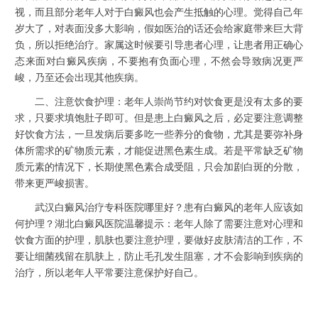
视，而且部分老年人对于白癜风也会产生抵触的心理。觉得自己年
岁大了，对表面没多大影响，假如医治的话还会给家庭带来巨大背
负，所以拒绝治疗。家属这时候要引导患者心理，让患者用正确心
态来面对白癜风疾病，不要抱有负面心理，不然会导致病况更严
峻，乃至还会出现其他疾病。
二、注意饮食护理：老年人崇尚节约对饮食更是没有太多的要
求，只要求填饱肚子即可。但是患上白癜风之后，必定要注意调整
好饮食方法，一旦发病后要多吃一些养分的食物，尤其是要弥补身
体所需求的矿物质元素，才能促进黑色素生成。若是平常缺乏矿物
质元素的情况下，长期使黑色素合成受阻，只会加剧白斑的分散，
带来更严峻损害。
武汉白癜风治疗专科医院哪里好？患有白癜风的老年人应该如
何护理？湖北白癜风医院温馨提示：老年人除了需要注意对心理和
饮食方面的护理，肌肤也要注意护理，要做好皮肤清洁的工作，不
要让细菌残留在肌肤上，防止毛孔发生阻塞，才不会影响到疾病的
治疗，所以老年人平常要注意保护好自己。