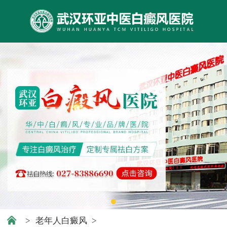
>
老年人白癜风
>