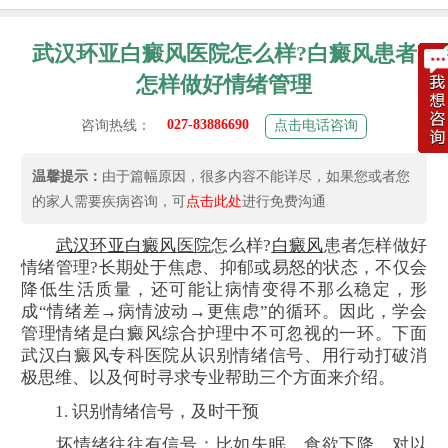
武汉环亚白癜风医院怎么样?白癜风患者
怎样做好情绪管理
027-83886690
咨询热线：
点击电话咨询
温馨提示：
由于篇幅原因，很多内容不能详尽，如果您或者您
的家人需要疾病咨询，可
点击此处
进行免费沟通
武汉环亚
白癜风
医院
怎么样?
白癜风
患者怎样做好
情绪管理?长期处于焦虑、抑郁或易怒的状态，不仅会
降低生活质量，还可能让病情变得不那么稳定，形
成“情绪差→病情波动→更焦虑”的循环。因此，学会
管理情绪是白癜风综合护理中不可忽视的一环。下面
武汉白癜风专科医院从识别情绪信号、用行动打破消
极思维、以及何时寻求专业帮助三个方面来介绍。
1. 识别情绪信号，及时干预
坏情绪往往有信号：比如失眠、食欲下降、对以