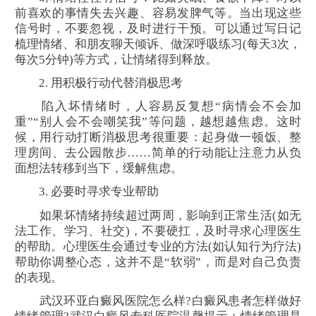
前喜欢的事情失去兴趣、容易发脾气等。当出现这些
信号时，不要忽视，及时进行干预。可以通过写日记
梳理情绪、和朋友聊天倾诉、做深呼吸练习(每天3次，
每次5分钟)等方式，让情绪得到释放。
2. 用积极行动代替消极思考
陷入坏情绪时，人容易反复想“病情会不会加
重”“别人会不会嘲笑我”等问题，越想越焦虑。这时
候，用行动打断消极思考很重要：起身做一顿饭、整
理房间、去公园散步……简单的行动能让注意力从负
面想法转移到当下，缓解焦虑。
3. 必要时寻求专业帮助
如果坏情绪持续超过两周，影响到正常生活(如无
法工作、学习、社交)，不要硬扛，及时寻求心理医生
的帮助。心理医生会通过专业的方法(如认知行为疗法)
帮助你调整心态，这并不是“软弱”，而是对自己负责
的表现。
武汉环亚白癜风医院怎么样?白癜风患者怎样做好