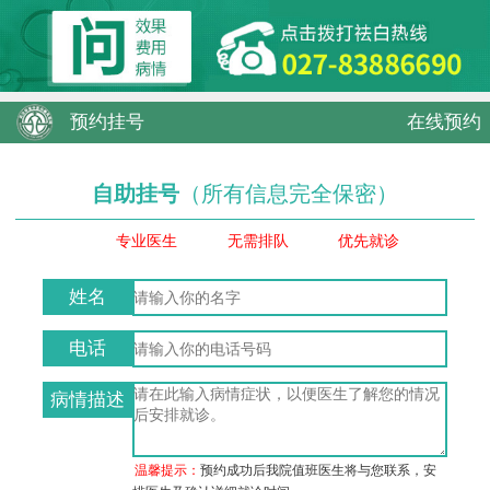
预约挂号
在线预约
自助挂号
（所有信息完全保密）
专业医生
无需排队
优先就诊
姓名
电话
病情描述
温馨提示：
预约成功后我院值班医生将与您联系，安