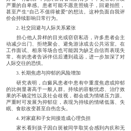
严重的自卑感。患者可能不愿意照镜子，回避拍照，
甚至产生“自己不值得被爱”的想法。这种负面自我评
价会持续影响日常行为。
2. 社交回避与人际关系紧张
担心他人异样的目光或窃窃私语，许多患者会主
动减少出门、拒绝聚会、避免游泳或去公共浴室。在
工作面试、相亲等场合也可能因为缺乏自信而表现失
常。有的患者告诉伴侣后遭到疏远，进一步加深了对
人际交往的恐惧。
3. 长期焦虑与抑郁的风险增加
研究表明，白癜风患者中患有中重度焦虑或抑郁
的比例显著高于一般人群。持续的容貌忧虑、治疗效
果的不确定性以及社会歧视，都会成为情绪压力源。
严重时可发展为抑郁症，表现为持续的情绪低落、失
眠、食欲改变甚至自伤念头。
4. 对家庭和子女间接造成心理负担
家长看到孩子因白斑被同学取笑会感到内疚和无