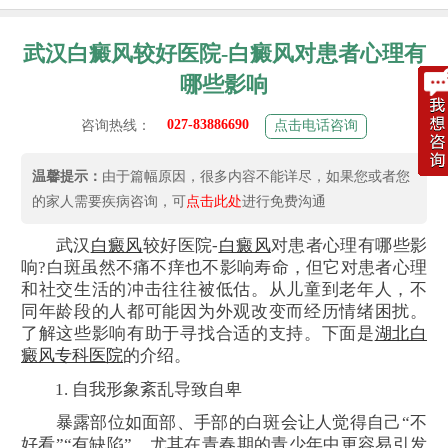
武汉白癜风较好医院-白癜风对患者心理有
哪些影响
027-83886690
咨询热线：
点击电话咨询
温馨提示：
由于篇幅原因，很多内容不能详尽，如果您或者您
的家人需要疾病咨询，可
点击此处
进行免费沟通
武汉
白癜风
较好医院-
白癜风
对患者心理有哪些影
响?白斑虽然不痛不痒也不影响寿命，但它对患者心理
和社交生活的冲击往往被低估。从儿童到老年人，不
同年龄段的人都可能因为外观改变而经历情绪困扰。
了解这些影响有助于寻找合适的支持。下面是
湖北白
癜风专科医院
的介绍。
1. 自我形象紊乱导致自卑
暴露部位如面部、手部的白斑会让人觉得自己“不
好看”“有缺陷”，尤其在青春期的青少年中更容易引发