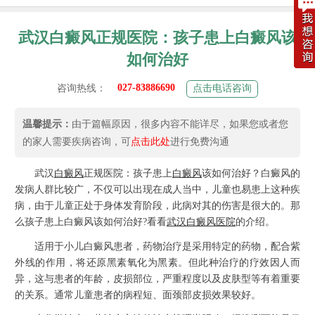
武汉白癜风正规医院：孩子患上白癜风该
如何治好
027-83886690
咨询热线：
点击电话咨询
温馨提示：
由于篇幅原因，很多内容不能详尽，如果您或者您
的家人需要疾病咨询，可
点击此处
进行免费沟通
武汉
白癜风
正规医院：孩子患上
白癜风
该如何治好？白癜风的
发病人群比较广，不仅可以出现在成人当中，儿童也易患上这种疾
病，由于儿童正处于身体发育阶段，此病对其的伤害是很大的。那
么孩子患上白癜风该如何治好?看看
武汉白癜风医院
的介绍。
适用于小儿白癜风患者，药物治疗是采用特定的药物，配合紫
外线的作用，将还原黑素氧化为黑素。但此种治疗的疗效因人而
异，这与患者的年龄，皮损部位，严重程度以及皮肤型等有着重要
的关系。通常儿童患者的病程短、面颈部皮损效果较好。