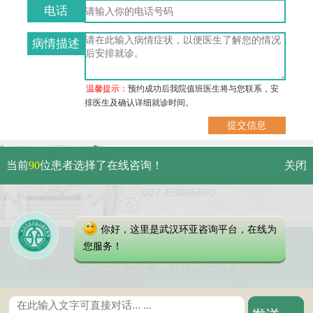
电话
病情描述
温馨提示：
预约成功后我院值班医生将与您联系，安
排医生及确认详细就诊时间。
武汉市硚口区解放大道479号
当前
90
位患者选择了在线咨询！
关闭
免费电话：
027-83886690
你好，这里是武汉环亚咨询平台，在线为
Copyright 2023 武汉环亚中医白癜风医院
您服务！
本网站信息仅做健康参考，具体诊疗请遵医师意见
鄂公网安备 42010402000616号
鄂ICP备16003424号-2