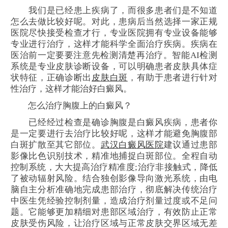
我们是已经患上疾病了，而很多患者们是不知道
怎么去做比较好呢。对此，患病后当然选择一家正规
医院尽快接受检查才行，专业医院拥有专业设备能够
专业进行治疗，这样才能科学全面治疗疾病。疾病在
医治前一定要要注意先检测清楚再治疗。智能AI检测
系统是专业皮肤诊断设备，可以明确患者皮肤具体症
状特征，正确诊断出
皮肤白斑
，有助于患者进行针对
性治疗，这样才能治好白癜风。
怎么治疗胸腹上的白癜风？
已经经过检查是确诊胸腹是白癜风疾病，患者你
是一定要进行去治疗比较好呢，这样才能避免胸腹部
白斑扩散至其它部位。
武汉白癜风医院
建议通过患部
影像比色识别技术，精准地捕捉白斑部位。全程自动
控制系统，大大提高治疗精准度;治疗非接触式，降低
了被动辐射风险。结合独创影像导向激光系统，由电
脑自主分析准确地完成患部治疗，彻底解决传统治疗
中医生凭经验控制剂量，造成治疗剂量过度或不足问
题。它能够更加精细对患部区域治疗，有效防止正常
皮肤受伤风险，让治疗区域与正常皮肤交界区域无差