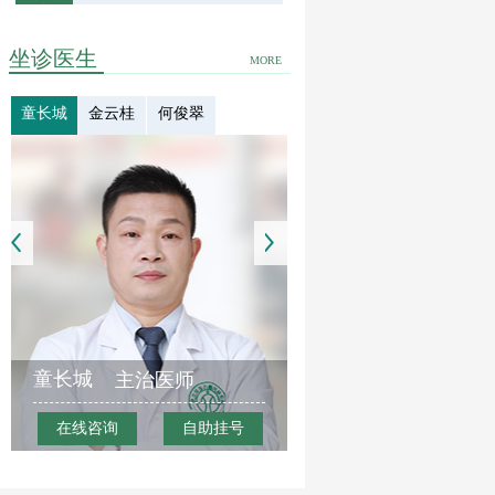
坐诊医生
MORE
童长城
金云桂
何俊翠
童长城
主治医师
在线咨询
自助挂号