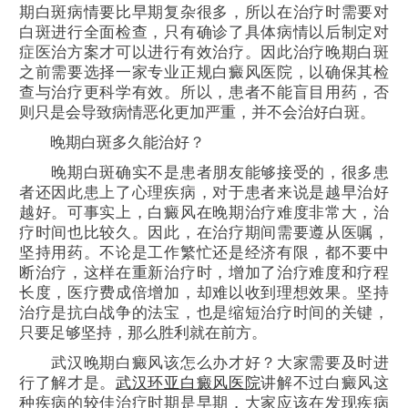
期白斑病情要比早期复杂很多，所以在治疗时需要对
白斑进行全面检查，只有确诊了具体病情以后制定对
症医治方案才可以进行有效治疗。因此治疗晚期白斑
之前需要选择一家专业正规白癜风医院，以确保其检
查与治疗更科学有效。所以，患者不能盲目用药，否
则只是会导致病情恶化更加严重，并不会治好白斑。
晚期白斑多久能治好？
晚期白斑确实不是患者朋友能够接受的，很多患
者还因此患上了心理疾病，对于患者来说是越早治好
越好。可事实上，白癜风在晚期治疗难度非常大，治
疗时间也比较久。因此，在治疗期间需要遵从医嘱，
坚持用药。不论是工作繁忙还是经济有限，都不要中
断治疗，这样在重新治疗时，增加了治疗难度和疗程
长度，医疗费成倍增加，却难以收到理想效果。坚持
治疗是抗白战争的法宝，也是缩短治疗时间的关键，
只要足够坚持，那么胜利就在前方。
武汉晚期白癜风该怎么办才好？
大家需要及时进
行了解才是。
武汉环亚白癜风医院
讲解不过白癜风这
种疾病的较佳治疗时期是早期，大家应该在发现疾病