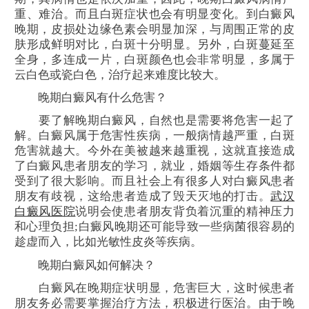
重、难治。而且白斑症状也会有明显变化。到白癜风
晚期，皮损处边缘色素会明显加深，与周围正常的皮
肤形成鲜明对比，白斑十分明显。另外，白斑蔓延至
全身，多连成一片，白斑颜色也会非常明显，多属于
云白色或瓷白色，治疗起来难度比较大。
晚期白癜风有什么危害？
要了解晚期白癜风，自然也是需要将危害一起了
解。白癜风属于危害性疾病，一般病情越严重，白斑
危害就越大。今外在美被越来越重视，这就直接造成
了白癜风患者朋友的学习，就业，婚姻等生存条件都
受到了很大影响。而且社会上有很多人对白癜风患者
朋友有歧视，这给患者造成了毁天灭地的打击。
武汉
白癜风医院
说明会使患者朋友背负着沉重的精神压力
和心理负担;白癜风晚期还可能导致一些病菌很容易的
趁虚而入，比如光敏性皮炎等疾病。
晚期白癜风如何解决？
白癜风在晚期症状明显，危害巨大，这时候患者
朋友务必需要掌握治疗方法，积极进行医治。由于晚