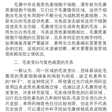
毛囊中存在着黑色素细胞干细胞，通常称为毛囊
黑素细胞干细胞，它们位于毛囊隆突区域。这些干细
胞在毛发生长周期中不断分化为成熟黑色素细胞，为
新长出的毛发提供色素。当免疫攻击破坏这些干细胞
或使其失去功能，毛囊便无法生成有色素的毛发，从
而长出白色毛发。与表皮黑色素细胞相比，毛囊黑素
细胞干细胞的位置较深，且具有特定的生物学特性。
如果储备库被严重破坏，要再生出色素确实需要更复
杂的过程。这就好比水源被切断，树木要重新发芽就
需依赖深层土壤状况。
二、毛发变白与复色难度的关系
一般认为，同一区域的毛发变白，意味着该处毛
囊里的黑素细胞储备耗竭较为彻底，缺乏色素再生
的“种子”。在这种情况下，即使通过光疗或外用药促
使周边表皮黑色素细胞迁移，也难以进入毛囊而使毛
发复色。许多研究发现，毛发保持黑色的白斑区域，
治疗后出现色素岛的几率相对较高;毛发完全变白的大
片皮损，单用药物复色往往比较有限。但这并不代表
完全放弃，可以通过外科手段如毛囊移植或表皮细胞