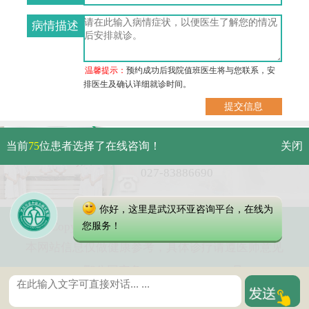
病情描述
温馨提示：
预约成功后我院值班医生将与您联系，安
排医生及确认详细就诊时间。
武汉市硚口区解放大道479号
当前
75
位患者选择了在线咨询！
关闭
免费电话：
027-83886690
你好，这里是武汉环亚咨询平台，在线为
Copyright 2023 武汉环亚中医白癜风医院
您服务！
本网站信息仅做健康参考，具体诊疗请遵医师意见
鄂公网安备 42010402000616号
鄂ICP备16003424号-2