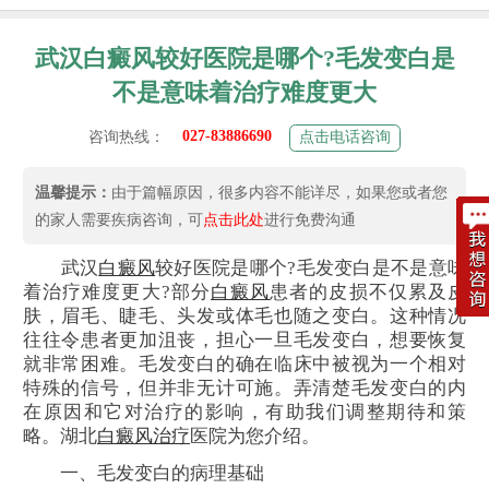
武汉白癜风较好医院是哪个?毛发变白是
不是意味着治疗难度更大
027-83886690
咨询热线：
点击电话咨询
温馨提示：
由于篇幅原因，很多内容不能详尽，如果您或者您
的家人需要疾病咨询，可
点击此处
进行免费沟通
武汉
白癜风
较好医院是哪个?毛发变白是不是意味
着治疗难度更大?部分
白癜风
患者的皮损不仅累及皮
肤，眉毛、睫毛、头发或体毛也随之变白。这种情况
往往令患者更加沮丧，担心一旦毛发变白，想要恢复
就非常困难。毛发变白的确在临床中被视为一个相对
特殊的信号，但并非无计可施。弄清楚毛发变白的内
在原因和它对治疗的影响，有助我们调整期待和策
略。湖北
白癜风治疗
医院为您介绍。
一、毛发变白的病理基础