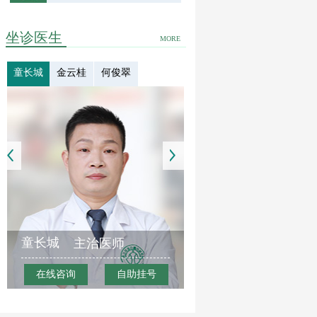
坐诊医生
MORE
童长城
金云桂
何俊翠
童长城
主治医师
在线咨询
自助挂号