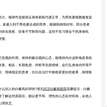
力。规律作息能保证身体新陈代谢正常，为黑色素细胞修复提
物，多摄入利于黑色素合成的营养，能辅助病情好转。部分患者
则存在熬夜、饮食不节制等问题，这些不良习惯会干扰身体机
变慢。
可忽视的作用。保持积极乐观的心态，能维持内分泌和免疫系统
恢复。相反，长期焦虑、抑郁等负面情绪，会打乱身体内环境平
好、情绪稳定的患者，往往在治疗中能收获更好的效果，病情恢
么别人的白癜风好得快?湖北
武汉白癜风医院
温馨提示：白癜
者了解这些原因后，能以更平和、理性的心态应对疾病，从他人
心理状态。