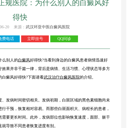
正规医院：为什么别人的白癜风好
得快
06-20 来源：
武汉环亚中医白癜风医院
免费电话
立即挂号
QQ问诊
什么别人的
白癜风
好得快?当看到身边的白癜风患者病情迅速好
疗效果并非千篇一律，背后是病情、生活习惯、心理状态等多方
的白癜风好得快?下面请看
武汉治疗白癜风医院
的介绍。
、发病时间密切相关。发病初期，白斑区域的黑色素细胞尚未
进行干预，恢复相对容易。而那些白斑面积大、病程长的患者，
然需要更长时间。此外，发病部位也影响恢复速度，面部、躯干
这就导致不同患者恢复进度有别。