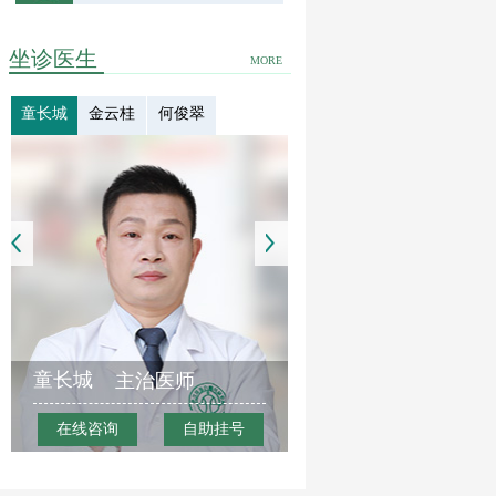
坐诊医生
MORE
童长城
金云桂
何俊翠
童长城
主治医师
在线咨询
自助挂号