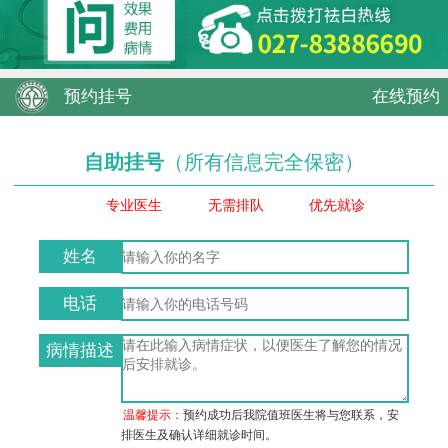
预约挂号
在线预约
自助挂号
（所有信息完全保密）
专业医生
无需排队
优先就诊
姓名
电话
病情描述
温馨提示：
预约成功后我院值班医生将与您联系，安
排医生及确认详细就诊时间。