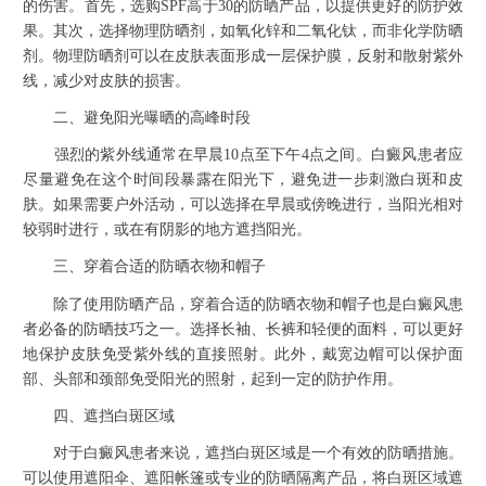
的伤害。首先，选购SPF高于30的防晒产品，以提供更好的防护效
果。其次，选择物理防晒剂，如氧化锌和二氧化钛，而非化学防晒
剂。物理防晒剂可以在皮肤表面形成一层保护膜，反射和散射紫外
线，减少对皮肤的损害。
二、避免阳光曝晒的高峰时段
强烈的紫外线通常在早晨10点至下午4点之间。白癜风患者应
尽量避免在这个时间段暴露在阳光下，避免进一步刺激白斑和皮
肤。如果需要户外活动，可以选择在早晨或傍晚进行，当阳光相对
较弱时进行，或在有阴影的地方遮挡阳光。
三、穿着合适的防晒衣物和帽子
除了使用防晒产品，穿着合适的防晒衣物和帽子也是白癜风患
者必备的防晒技巧之一。选择长袖、长裤和轻便的面料，可以更好
地保护皮肤免受紫外线的直接照射。此外，戴宽边帽可以保护面
部、头部和颈部免受阳光的照射，起到一定的防护作用。
四、遮挡白斑区域
对于白癜风患者来说，遮挡白斑区域是一个有效的防晒措施。
可以使用遮阳伞、遮阳帐篷或专业的防晒隔离产品，将白斑区域遮