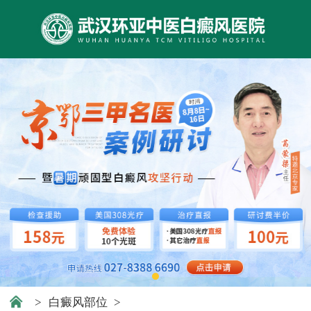
>
白癜风部位
>