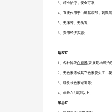
3、精准治疗，安全可靠;
4、直接作用于白斑基底部，刺激黑
5、无痛苦、无伤害;
6、费用经济实惠;
适应症
1、各种阶段
白癜风
(发展期均可治疗
2、无色素痣或其它色素脱失症、花
3、螺纹状色素减退等;
4、年龄在2周岁以上。
禁忌症