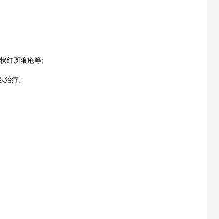
状红斑狼疮等;
以治疗;