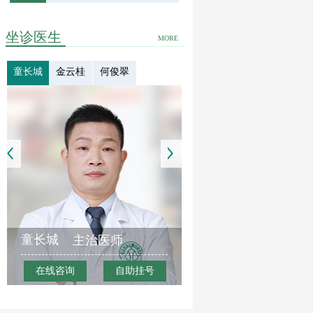
坐诊医生
MORE
童长城
金云桂
何俊翠
童长城
主治医师
在线咨询
自助挂号