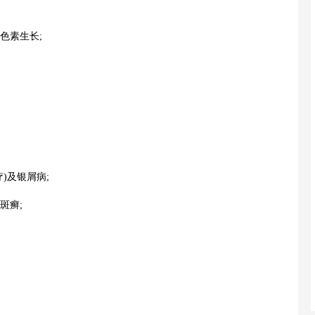
色素生长;
)及银屑病;
斑癣;