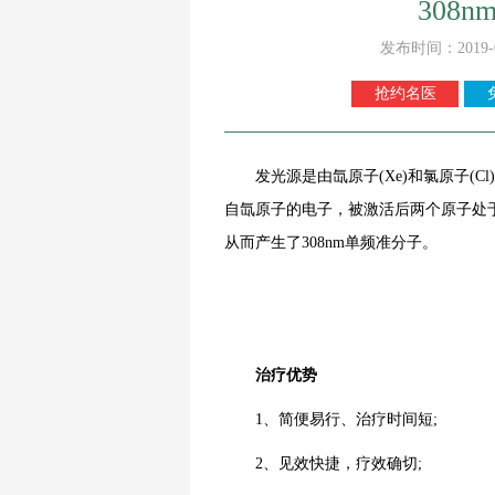
308
发布时间：2019-
抢约名医
发光源是由氙原子(Xe)和氯原子(C
自氙原子的电子，被激活后两个原子处于
从而产生了308nm单频准分子。
治疗优势
1、简便易行、治疗时间短;
2、见效快捷，疗效确切;