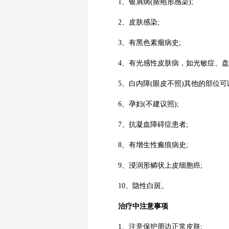
1、银屑病(脓疱形感染);
2、皮肤感染;
3、有黑色素瘤病史;
4、有光感性皮肤病，如光敏症、盘
5、白内障(眼皮不照)其他的部位可
6、孕妇(不建议照);
7、抗凝血障碍症患者;
8、有增生性瘢痕病史;
9、浸润形鳞状上皮细胞癌;
10、隐性白斑。
治疗中注意事项
1、注意保护周边正常皮肤;