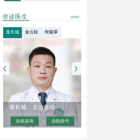
坐诊医生
MORE
童长城
金云桂
何俊翠
童长城
主治医师
在线咨询
自助挂号