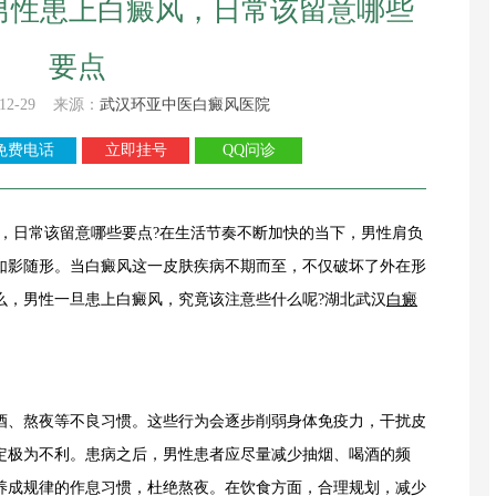
男性患上白癜风，日常该留意哪些
要点
12-29 来源：
武汉环亚中医白癜风医院
免费电话
立即挂号
QQ问诊
，日常该留意哪些要点?在生活节奏不断加快的当下，男性肩负
如影随形。当白癜风这一皮肤疾病不期而至，不仅破坏了外在形
么，男性一旦患上白癜风，究竟该注意些什么呢?湖北武汉
白癜
、熬夜等不良习惯。这些行为会逐步削弱身体免疫力，干扰皮
定极为不利。患病之后，男性患者应尽量减少抽烟、喝酒的频
养成规律的作息习惯，杜绝熬夜。在饮食方面，合理规划，减少