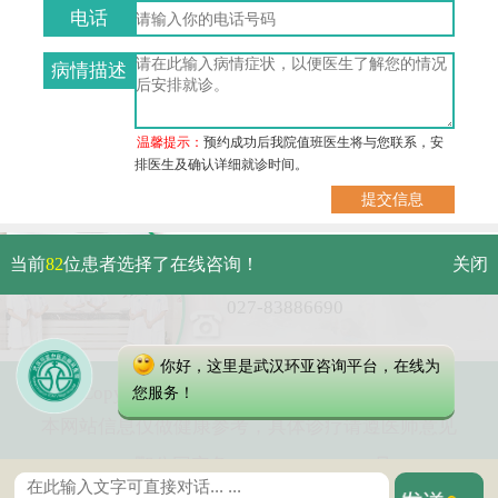
电话
病情描述
温馨提示：
预约成功后我院值班医生将与您联系，安
排医生及确认详细就诊时间。
武汉市硚口区解放大道479号
当前
82
位患者选择了在线咨询！
关闭
免费电话：
027-83886690
你好，这里是武汉环亚咨询平台，在线为
Copyright 2023 武汉环亚中医白癜风医院
您服务！
本网站信息仅做健康参考，具体诊疗请遵医师意见
鄂公网安备 42010402000616号
鄂ICP备16003424号-2