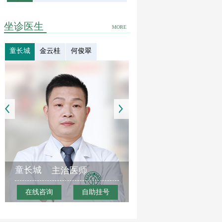
坐诊医生
MORE
童长城
金云桂
何俊翠
童长城
主治医师
在线咨询
自助挂号