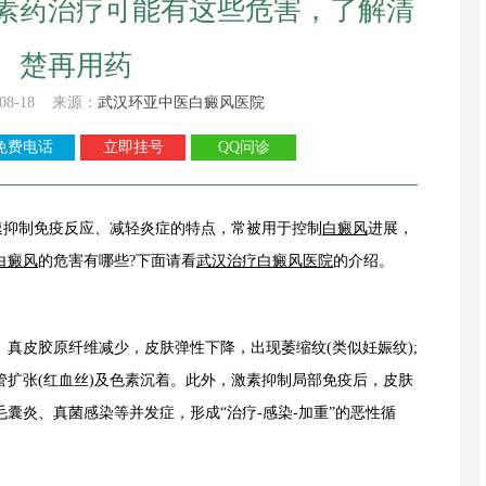
素药治疗可能有这些危害，了解清
楚再用药
08-18 来源：
武汉环亚中医白癜风医院
免费电话
立即挂号
QQ问诊
抑制免疫反应、减轻炎症的特点，常被用于控制
白癜风
进展，
白癜风
的危害有哪些?下面请看
武汉治疗白癜风医院
的介绍。
皮胶原纤维减少，皮肤弹性下降，出现萎缩纹(类似妊娠纹);
扩张(红血丝)及色素沉着。此外，激素抑制局部免疫后，皮肤
囊炎、真菌感染等并发症，形成“治疗-感染-加重”的恶性循