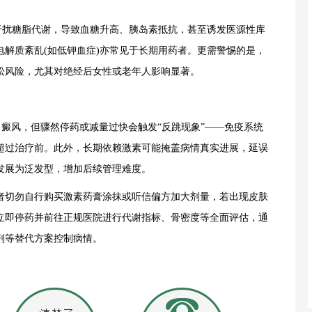
扰糖脂代谢，导致血糖升高、胰岛素抵抗，甚至诱发医源性库
、电解质紊乱(如低钾血症)亦常见于长期用药者。更需警惕的是，
松风险，尤其对绝经后女性或老年人影响显著。
风，但骤然停药或减量过快会触发“反跳现象”——免疫系统
超过治疗前。此外，长期依赖激素可能掩盖病情真实进展，延误
发展为泛发型，增加后续管理难度。
者切勿自行购买激素药膏涂抹或听信偏方加大剂量，若出现皮肤
立即停药并前往正规医院进行代谢指标、骨密度等全面评估，通
剂等替代方案控制病情。