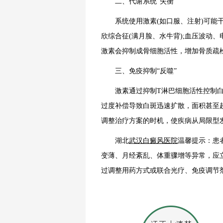
二、代谢系统“失衡”
系统使用激素(如口服、注射)可能干
欣综合征(满月脸、水牛背);血压波动
激素会抑制成骨细胞活性，增加骨质疏
三、免疫抑制“反噬”
激素通过抑制T淋巴细胞活性控制白癜
过度补偿导致白斑迅速扩散，面积甚至
调整治疗方案的时机，使疾病从局限型
湖北
武汉白癜风医院
温馨提示：患
变薄、月经紊乱、体重骤增等异常，应
过调整用药方式或联合光疗、免疫调节