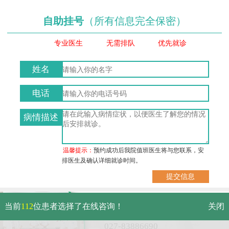
自助挂号
（所有信息完全保密）
专业医生
无需排队
优先就诊
姓名
电话
病情描述
温馨提示：
预约成功后我院值班医生将与您联系，安
排医生及确认详细就诊时间。
武汉市硚口区解放大道479号
当前
112
位患者选择了在线咨询！
关闭
免费电话：
027-83886690