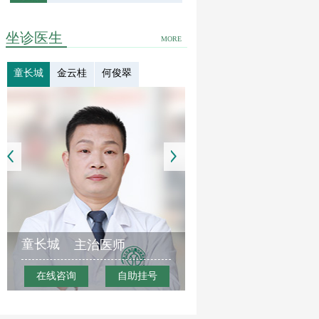
坐诊医生
MORE
童长城
金云桂
何俊翠
童长城
主治医师
在线咨询
自助挂号