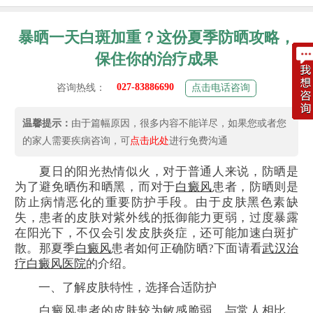
暴晒一天白斑加重？这份夏季防晒攻略，
保住你的治疗成果
027-83886690
咨询热线：
点击电话咨询
温馨提示：
由于篇幅原因，很多内容不能详尽，如果您或者您
的家人需要疾病咨询，可
点击此处
进行免费沟通
夏日的阳光热情似火，对于普通人来说，防晒是
为了避免晒伤和晒黑，而对于
白癜风
患者，防晒则是
防止病情恶化的重要防护手段。由于皮肤黑色素缺
失，患者的皮肤对紫外线的抵御能力更弱，过度暴露
在阳光下，不仅会引发皮肤炎症，还可能加速白斑扩
散。那夏季
白癜风
患者如何正确防晒?下面请看
武汉治
疗白癜风医院
的介绍。
一、了解皮肤特性，选择合适防护
白癜风患者的皮肤较为敏感脆弱，与常人相比，