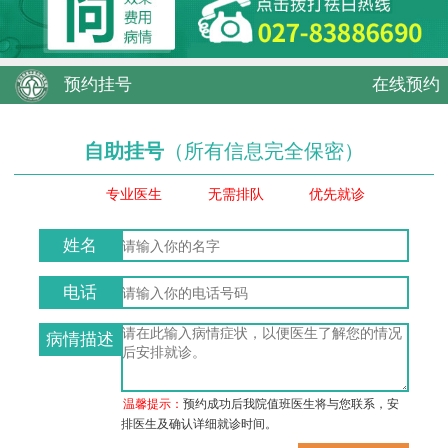
预约挂号
在线预约
自助挂号
（所有信息完全保密）
专业医生
无需排队
优先就诊
姓名
电话
病情描述
温馨提示：
预约成功后我院值班医生将与您联系，安
排医生及确认详细就诊时间。