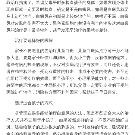
取治疗措施了。希望父母平时多检查孩子的身体，如果发现身体出
现白斑就一定要及时检查，确定是不是白癜风，如果是白癜风就要
马上进行治疗，白癜风在初期是比较好治疗的，病根还不深，白癜
风对皮肤的伤害不太大，黑色素细胞也并没有完全的消失这对白癜
风的治疗是非常关键的，越早发现早治疗效果就会越好。
治疗要选择好的医院
家长不要随意的去治疗儿童白斑，儿童白癜风治疗可千万不能
够大意。要是家长轻信江湖游医、街头小广告、没有依据的偏方，
这些有病乱投医的现象，不仅对疾病治疗没有效果，而且还会让患
者在精神和经济上受到双重性的打击，造成不必要的伤害。甚至还
会阻碍正规治疗的效果。而且孩子小，心理承受能力小，对一些比
较陌生的环境都会产生恐惧心理，所以父母一定要到专业的正规的
医院进行治疗，消除各方面不利的因素，帮助孩子早日康复。
选择适合孩子的方式
尽管现在很多能够治疗白癜风的方法，但是有些适合大人的治
疗方式并不适用于小孩子。如果贸然选择的话，不仅不能治好白
斑，还会给孩子的皮肤很大的刺激的。针对这样的情况，建议家长
全面的检测自身的病情，然后根据自身的病情来选择合适的治疗方